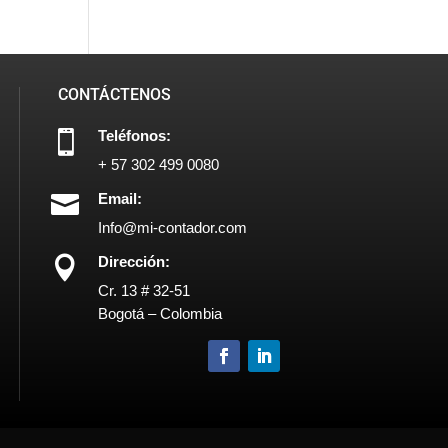
CONTÁCTENOS
Teléfonos:

+ 57 302 499 0080
Email:

Info@mi-contador.com
Dirección:

Cr. 13 # 32-51
Bogotá – Colombia