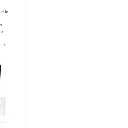
ué la
es
lo
ste