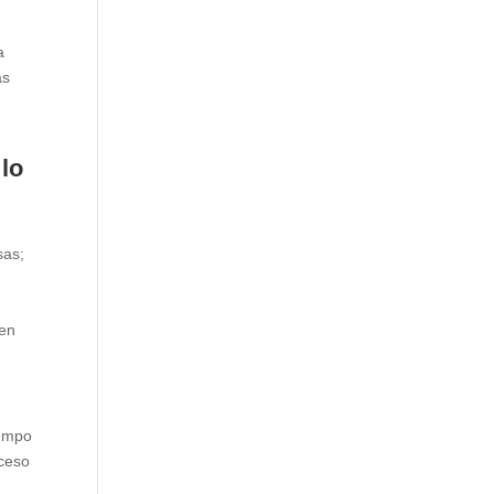
a
as
lo
sas;
 en
iempo
oceso