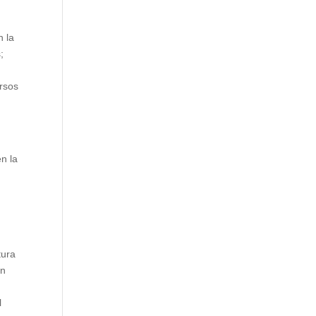
n la
;
ursos
n la
tura
ón
l