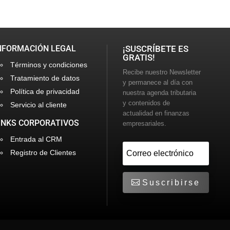
NFORMACIÓN LEGAL
¡SUSCRÍBETE ES
GRATIS!
Términos y condiciones
Recibe nuestro Newsletter
Tratamiento de datos
y permanece al día con
Política de privacidad
nuestra agenda tributaria
y contenidos de
Servicio al cliente
actualidad en finanzas
INKS CORPORATIVOS
empresariales.
Entrada al CRM
Registro de Clientes
Suscribirse