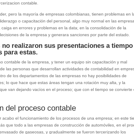
rcerizacion contable.
ender, pero la mayoría de empresas colombianas, tienen problemas en l
e liderazgo o capacitación del personal, algo muy normal en las empres
 caiga en errores y problemas en la data; en la consolidación de la
decisiones de la empresa y generara sanciones por parte del estado.
no realizaron sus presentaciones a tiempo 
 para estas.
so contable de la empresa, y tener un equipo sin capacitación y mal
 de las personas que desarrollan actividades de contabilidad en empre
ntro de los departamentos de las empresas no hay posibilidades de
es; lo que hace que estas áreas tengan una rotación muy alta, y la
 que van dejando vacíos en el proceso; que con el tiempo se convierte
ón del proceso contable
var acabo el funcionamiento de los procesos de una empresa; en este t
más que todo a las empresas de construcción de automóviles, en el pr
envasado de gaseosas, y gradualmente se fueron tercerizando los